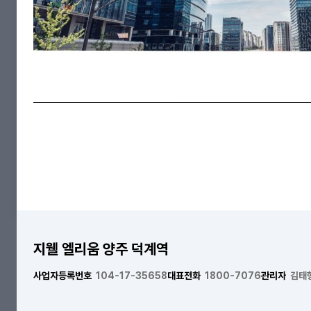
지웰 엘리움 양주 덕계역
사업자등록번호
104-17-35658
대표전화
1800-7076
관리자
김태